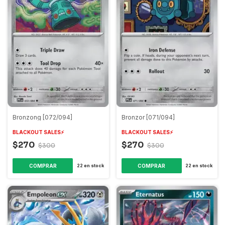
Bronzong [072/094]
Bronzor [071/094]
BLACKOUT SALES⚡️
BLACKOUT SALES⚡️
$270
$270
$300
$300
COMPRAR
COMPRAR
22
en stock
22
en stock