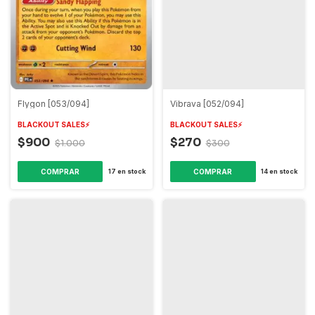
Flygon [053/094]
Vibrava [052/094]
BLACKOUT SALES⚡️
BLACKOUT SALES⚡️
$900
$270
$1.000
$300
COMPRAR
COMPRAR
17
en stock
14
en stock