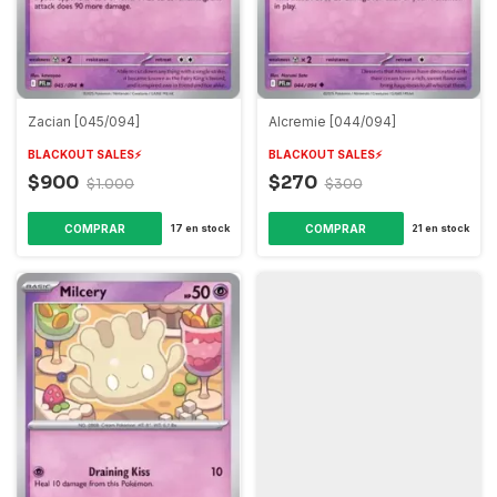
Zacian [045/094]
Alcremie [044/094]
BLACKOUT SALES⚡️
BLACKOUT SALES⚡️
$900
$270
$1.000
$300
COMPRAR
COMPRAR
17
en stock
21
en stock