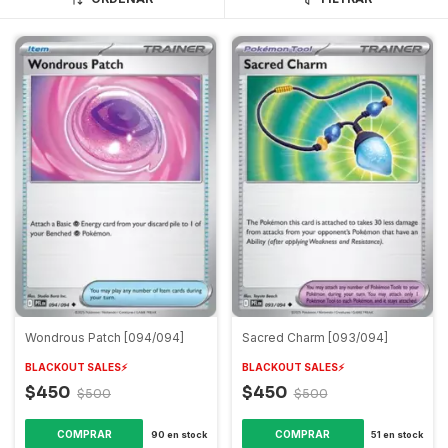
Wondrous Patch [094/094]
Sacred Charm [093/094]
BLACKOUT SALES⚡️
BLACKOUT SALES⚡️
$450
$450
$500
$500
COMPRAR
COMPRAR
90
en stock
51
en stock