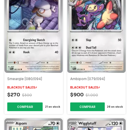
Smeargle [080/094]
Ambipom [079/094]
BLACKOUT SALES⚡️
BLACKOUT SALES⚡️
$270
$900
$300
$1.000
COMPRAR
COMPRAR
21
en stock
26
en stock