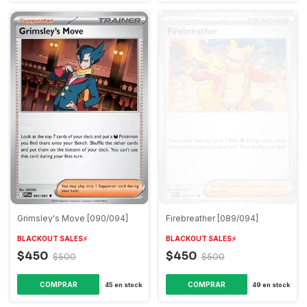
Grimsley's Move [090/094]
Firebreather [089/094]
BLACKOUT SALES⚡️
BLACKOUT SALES⚡️
$450
$450
$500
$500
COMPRAR
COMPRAR
45
en stock
49
en stock