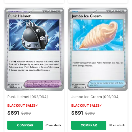
Punk Helmet [092/094]
Jumbo Ice Cream [091/094]
BLACKOUT SALES⚡️
BLACKOUT SALES⚡️
$891
$891
$990
$990
COMPRAR
COMPRAR
61
en stock
36
en stock