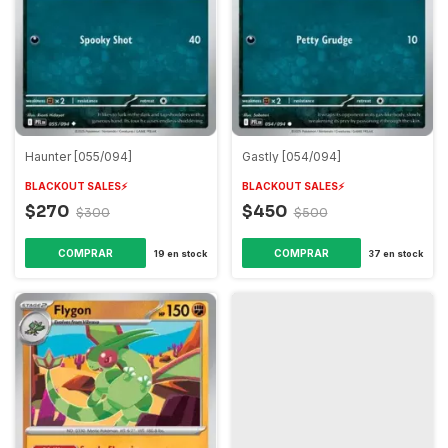
Haunter [055/094]
Gastly [054/094]
BLACKOUT SALES⚡️
BLACKOUT SALES⚡️
$270
$450
$300
$500
COMPRAR
COMPRAR
19
en stock
37
en stock