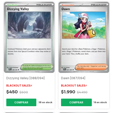
Dizzying Valley [088/094]
Dawn [087/094]
BLACKOUT SALES⚡️
BLACKOUT SALES⚡️
$450
$1.990
$500
$4.490
COMPRAR
COMPRAR
36
en stock
14
en stock