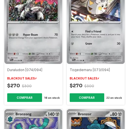
Duraludon [074/094]
Togedemaru [073/094]
BLACKOUT SALES⚡️
BLACKOUT SALES⚡️
$270
$270
$300
$300
COMPRAR
COMPRAR
16
en stock
22
en stock