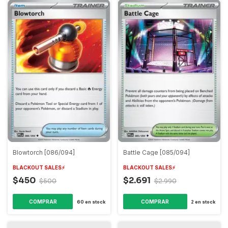
Blowtorch [086/094]
Battle Cage [085/094]
BLACKOUT SALES⚡️
BLACKOUT SALES⚡️
$450
$2.691
$500
$2.990
COMPRAR
COMPRAR
60
en stock
2
en stock