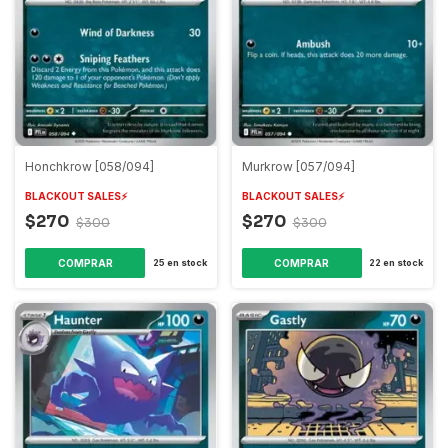
Honchkrow [058/094]
Murkrow [057/094]
BLACKOUT SALES⚡️
BLACKOUT SALES⚡️
$270
$270
$300
$300
COMPRAR
COMPRAR
25
en stock
22
en stock