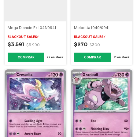
Mega Diancie Ex [041/094]
Meloetta [040/094]
BLACKOUT SALES⚡️
BLACKOUT SALES⚡️
$3.591
$270
$3.990
$300
COMPRAR
COMPRAR
22
en stock
21
en stock