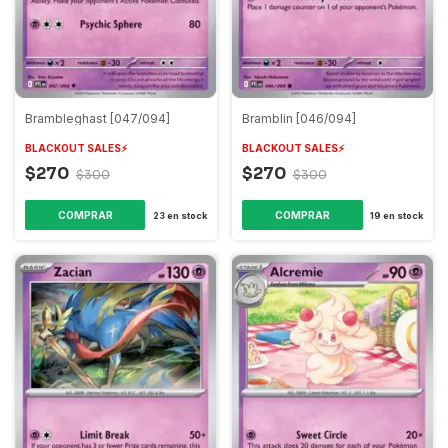
Brambleghast [047/094]
Bramblin [046/094]
BLACKOUT SALES⚡️
BLACKOUT SALES⚡️
$270
$270
$300
$300
COMPRAR
COMPRAR
23
en stock
19
en stock