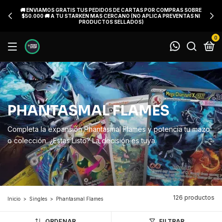
🚚 ENVIAMOS GRATIS TUS PEDIDOS DE CARTAS POR COMPRAS SOBRE
$50.000 🚚 A TU STARKEN MAS CERCANO (NO APLICA PREVENTAS NI
PRODUCTOS SELLADOS)
0
PHANTASMAL FLAMES
Completa la expansión Phantasmal Flames y potencia tu mazo
o colección. ¿Estas Listo? La decisión es tuya.
126 productos
Inicio
>
Singles
>
Phantasmal Flames
ORDENAR
FILTRAR