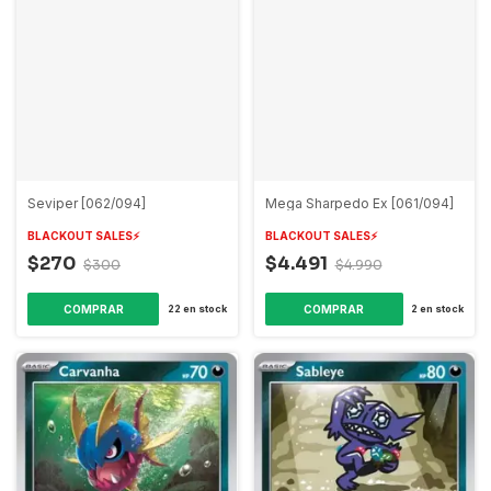
Seviper [062/094]
Mega Sharpedo Ex [061/094]
BLACKOUT SALES⚡️
BLACKOUT SALES⚡️
$270
$4.491
$300
$4.990
COMPRAR
COMPRAR
22
en stock
2
en stock