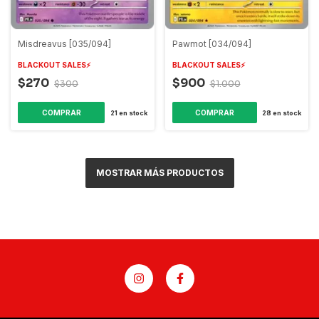
Misdreavus [035/094]
Pawmot [034/094]
BLACKOUT SALES⚡️
BLACKOUT SALES⚡️
$270
$900
$300
$1.000
COMPRAR
COMPRAR
21
en stock
28
en stock
MOSTRAR MÁS PRODUCTOS