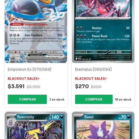
Empoleon Ex [070/094]
Eternatus [069/094]
BLACKOUT SALES⚡️
BLACKOUT SALES⚡️
$3.591
$270
$3.990
$300
COMPRAR
COMPRAR
2
en stock
18
en stock