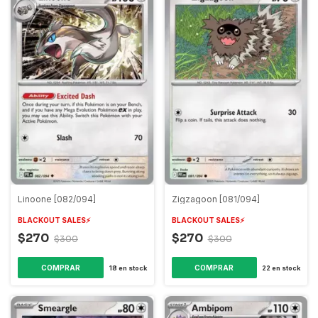
Linoone [082/094]
Zigzagoon [081/094]
BLACKOUT SALES⚡️
BLACKOUT SALES⚡️
$270
$270
$300
$300
COMPRAR
COMPRAR
18
en stock
22
en stock