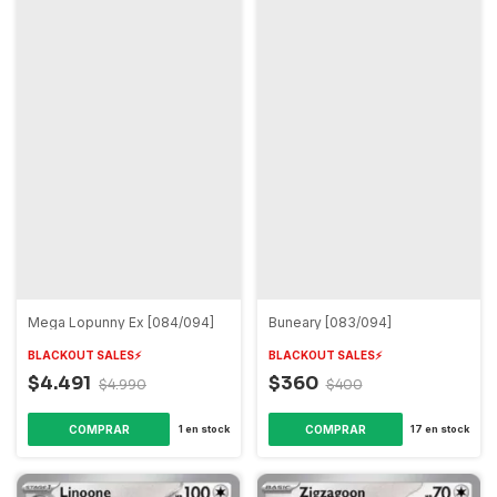
Mega Lopunny Ex [084/094]
Buneary [083/094]
BLACKOUT SALES⚡️
BLACKOUT SALES⚡️
$4.491
$360
$4.990
$400
COMPRAR
COMPRAR
1
en stock
17
en stock