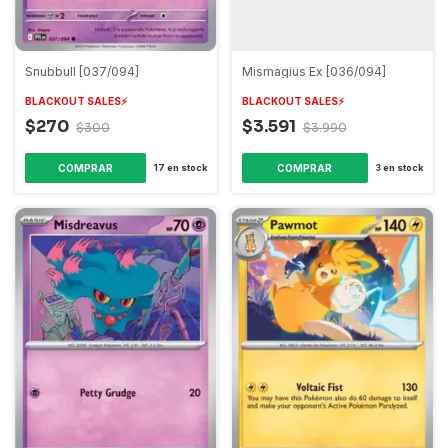
Snubbull [037/094]
Mismagius Ex [036/094]
BLACKOUT SALES⚡️
BLACKOUT SALES⚡️
$270
$3.591
$300
$3.990
COMPRAR
COMPRAR
17
en stock
3
en stock