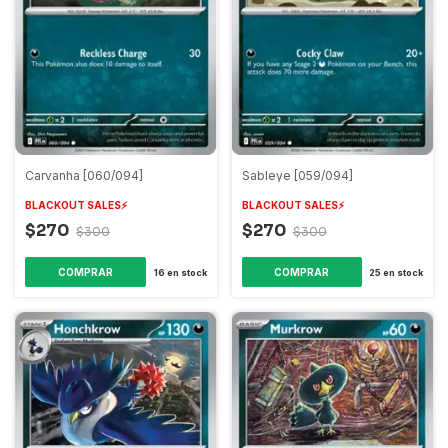
Carvanha [060/094]
Sableye [059/094]
BLACKOUT SALES⚡️
BLACKOUT SALES⚡️
$270
$270
$300
$300
COMPRAR
COMPRAR
16
en stock
25
en stock