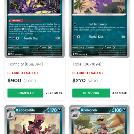
Toxtricity [068/094]
Toxel [067/094]
BLACKOUT SALES⚡️
BLACKOUT SALES⚡️
$900
$270
$1.000
$300
COMPRAR
COMPRAR
23
en stock
3
en stock