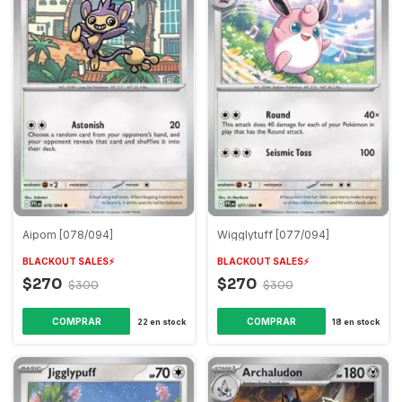
Aipom [078/094]
Wigglytuff [077/094]
BLACKOUT SALES⚡️
BLACKOUT SALES⚡️
$270
$270
$300
$300
COMPRAR
COMPRAR
22
en stock
18
en stock