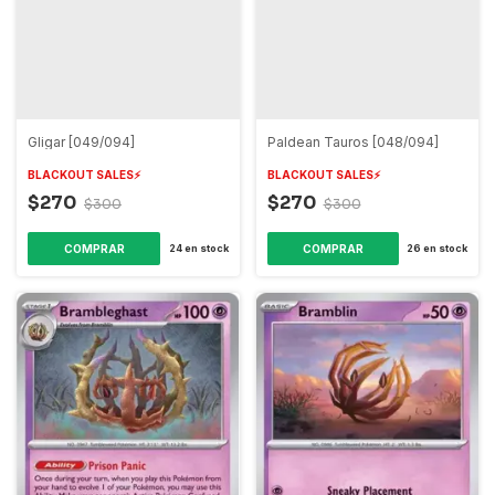
Gligar [049/094]
Paldean Tauros [048/094]
BLACKOUT SALES⚡️
BLACKOUT SALES⚡️
$270
$270
$300
$300
COMPRAR
COMPRAR
24
en stock
26
en stock