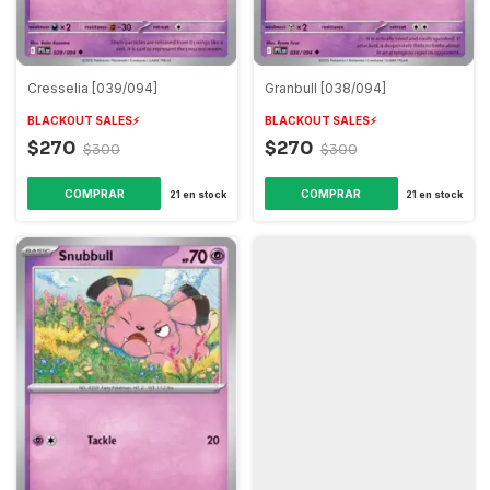
Cresselia [039/094]
Granbull [038/094]
BLACKOUT SALES⚡️
BLACKOUT SALES⚡️
$270
$270
$300
$300
COMPRAR
COMPRAR
21
en stock
21
en stock