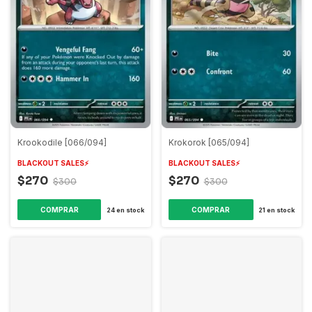
Krookodile [066/094]
Krokorok [065/094]
BLACKOUT SALES⚡️
BLACKOUT SALES⚡️
$270
$270
$300
$300
COMPRAR
COMPRAR
24
en stock
21
en stock