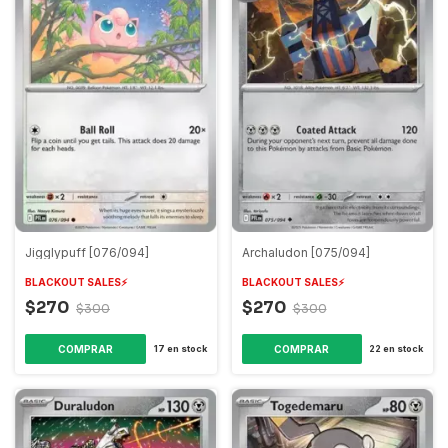
Jigglypuff [076/094]
Archaludon [075/094]
BLACKOUT SALES⚡️
BLACKOUT SALES⚡️
$270
$270
$300
$300
COMPRAR
COMPRAR
17
en stock
22
en stock