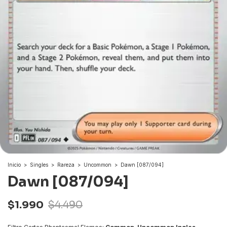
Inicio
>
Singles
>
Rareza
>
Uncommon
>
Dawn [087/094]
Dawn [087/094]
$1.990
$4.490